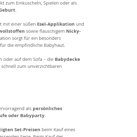
t zum Einkuscheln, Spielen oder als
Geburt
.
t mit einer süßen
Esel-Applikation
und
ollstoffen
sowie flauschigem
Nicky-
tion sorgt für ein besonders
für die empfindliche Babyhaut.
n oder auf dem Sofa – die
Babydecke
rd schnell zum unverzichtbaren
ervorragend als
persönliches
ufe oder Babyparty
.
igten Set-Preisen
beim Kauf eines
passenden Serie. Beim Kauf des