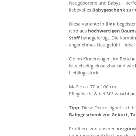
Neugeborene und Babys – perfek
liebevolles
Babygeschenk zur 
Diese Variante in
Blau
begeister
wird aus
hochwertigen Baumw
Stoff
handgefertigt. Die Kombina
angenehmes Hautgefühl – ideal 
Ob im Kinderwagen, im Bettche
ist vielseitig einsetzbar und wi
Lieblingsstück.
Maße: ca. 70 x 100 cm
Pflegeleicht & bei 30° waschbar
Tipp:
Diese Decke eignet sich h
Babygeschenk zur Geburt, Ta
Profitiere von unseren
vergünst
oder mehrerer Artikel aus der 