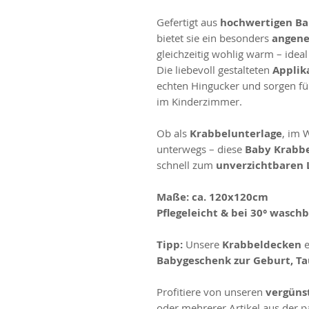
Gefertigt aus
hochwertigen Ba
bietet sie ein besonders
angene
gleichzeitig wohlig warm – ideal
Die liebevoll gestalteten
Applik
echten Hingucker und sorgen fü
im Kinderzimmer.
Ob als
Krabbelunterlage
, im 
unterwegs – diese
Baby Krabb
schnell zum
unverzichtbaren 
Maße:
ca. 120x120cm
Pflegeleicht & bei 30° wasch
Tipp:
Unsere
Krabbeldecken
e
Babygeschenk zur Geburt, Ta
Profitiere von unseren
vergünst
oder mehrerer Artikel aus der 