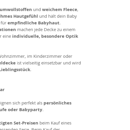
umwollstoffen
und
weichem Fleece
,
hmes Hautgefühl
und hält dein Baby
 für
empfindliche Babyhaut
.
ationen
machen jede Decke zu einem
r eine
individuelle, besondere Optik
Wohnzimmer, im Kinderzimmer oder
eldecke
ist vielseitig einsetzbar und wird
Lieblingsstück
.
bar
ignen sich perfekt als
persönliches
ufe oder Babyparty
.
igten Set-Preisen
beim Kauf eines
passenden Serie. Beim Kauf des