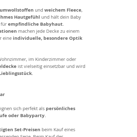
umwollstoffen
und
weichem Fleece
,
hmes Hautgefühl
und hält dein Baby
 für
empfindliche Babyhaut
.
ationen
machen jede Decke zu einem
r eine
individuelle, besondere Optik
Wohnzimmer, im Kinderzimmer oder
eldecke
ist vielseitig einsetzbar und wird
Lieblingsstück
.
bar
ignen sich perfekt als
persönliches
ufe oder Babyparty
.
igten Set-Preisen
beim Kauf eines
passenden Serie. Beim Kauf des