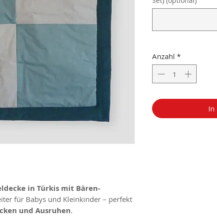
Set) (optional)
Anzahl
*
In
decke in Türkis mit Bären-
eiter für Babys und Kleinkinder – perfekt
ecken und Ausruhen
.