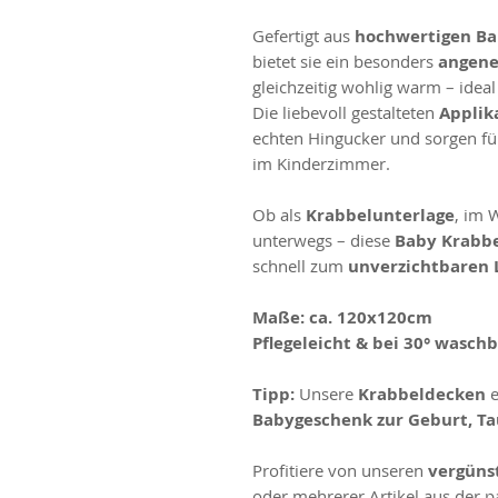
Gefertigt aus
hochwertigen Ba
bietet sie ein besonders
angene
gleichzeitig wohlig warm – ideal
Die liebevoll gestalteten
Applik
echten Hingucker und sorgen fü
im Kinderzimmer.
Ob als
Krabbelunterlage
, im 
unterwegs – diese
Baby Krabb
schnell zum
unverzichtbaren 
Maße:
ca. 120x120cm
Pflegeleicht & bei 30° wasch
Tipp:
Unsere
Krabbeldecken
e
Babygeschenk zur Geburt, Ta
Profitiere von unseren
vergünst
oder mehrerer Artikel aus der 